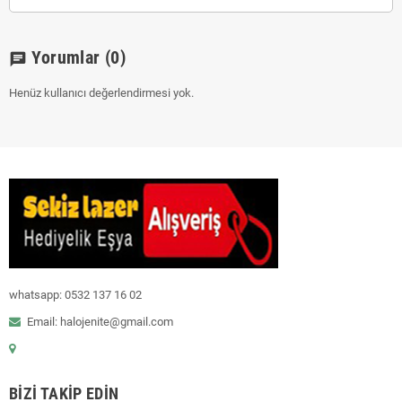
Yorumlar
(0)
chat
Henüz kullanıcı değerlendirmesi yok.
whatsapp: 0532 137 16 02
Email: halojenite@gmail.com
BIZI TAKIP EDIN