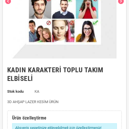
chevron_left
chevron_right
KADIN KARAKTERİ TOPLU TAKIM
ELBİSELİ
Stok kodu
KA
3D AHŞAP LAZER KESİM ÜRÜN
Ürün özelleştirme
Alışveriş sepetinize ekleyebilmek için özelleştirmenizi