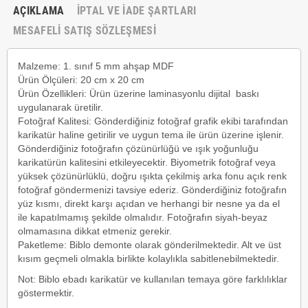
AÇIKLAMA
İPTAL VE İADE ŞARTLARI
MESAFELİ SATIŞ SÖZLEŞMESİ
Malzeme:
1. sınıf 5 mm ahşap MDF
Ürün Ölçüleri:
20 cm x 20 cm
Ürün Özellikleri:
Ürün üzerine laminasyonlu dijital baskı
uygulanarak üretilir.
Fotoğraf Kalitesi:
Gönderdiğiniz fotoğraf grafik ekibi tarafından
karikatür haline getirilir ve uygun tema ile ürün üzerine işlenir.
Gönderdiğiniz fotoğrafın çözünürlüğü ve ışık yoğunluğu
karikatürün kalitesini etkileyecektir. Biyometrik fotoğraf veya
yüksek çözünürlüklü, doğru ışıkta çekilmiş arka fonu açık renk
fotoğraf göndermenizi tavsiye ederiz. Gönderdiğiniz fotoğrafın
yüz kısmı, direkt karşı açıdan ve herhangi bir nesne ya da el
ile kapatılmamış şekilde olmalıdır. Fotoğrafın siyah-beyaz
olmamasına dikkat etmeniz gerekir.
Paketleme:
Biblo demonte olarak gönderilmektedir. Alt ve üst
kısım geçmeli olmakla birlikte kolaylıkla sabitlenebilmektedir.
Not:
Biblo ebadı karikatür ve kullanılan temaya göre farklılıklar
göstermektir.