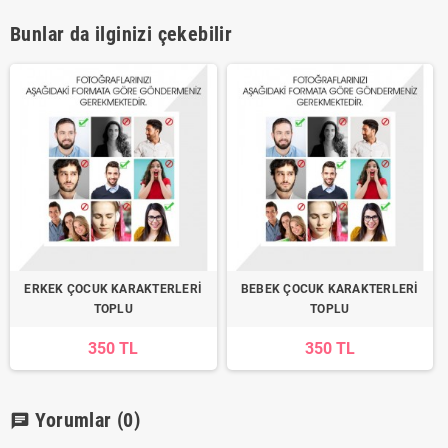
Bunlar da ilginizi çekebilir
ERKEK ÇOCUK KARAKTERLERİ
BEBEK ÇOCUK KARAKTERLERİ
TOPLU
TOPLU
350 TL
350 TL
Yorumlar
(0)
chat