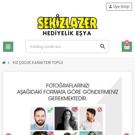
person
Üye Girişi
0
view_headline
search
chevron_right
KIZ ÇOCUK KARAKTERİ TOPLU