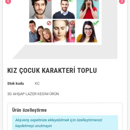
chevron_left
chevron_right
KIZ ÇOCUK KARAKTERİ TOPLU
Stok kodu
KC
3D AHŞAP LAZER KESİM ÜRÜN
Ürün özelleştirme
Alışveriş sepetinize ekleyebilmek için özelleştirmenizi
kaydetmeyi unutmayın