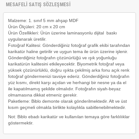
MESAFELİ SATIŞ SÖZLEŞMESİ
Malzeme:
1. sınıf 5 mm ahşap MDF
Ürün Ölçüleri:
20 cm x 20 cm
Ürün Özellikleri:
Ürün üzerine laminasyonlu dijital baskı
uygulanarak üretilir.
Fotoğraf Kalitesi:
Gönderdiğiniz fotoğraf grafik ekibi tarafından
karikatür haline getirilir ve uygun tema ile ürün üzerine işlenir.
Gönderdiğiniz fotoğrafın çözünürlüğü ve ışık yoğunluğu
karikatürün kalitesini etkileyecektir. Biyometrik fotoğraf veya
yüksek çözünürlüklü, doğru ışıkta çekilmiş arka fonu açık renk
fotoğraf göndermenizi tavsiye ederiz. Gönderdiğiniz fotoğrafın
yüz kısmı, direkt karşı açıdan ve herhangi bir nesne ya da el
ile kapatılmamış şekilde olmalıdır. Fotoğrafın siyah-beyaz
olmamasına dikkat etmeniz gerekir.
Paketleme:
Biblo demonte olarak gönderilmektedir. Alt ve üst
kısım geçmeli olmakla birlikte kolaylıkla sabitlenebilmektedir.
Not:
Biblo ebadı karikatür ve kullanılan temaya göre farklılıklar
göstermektir.